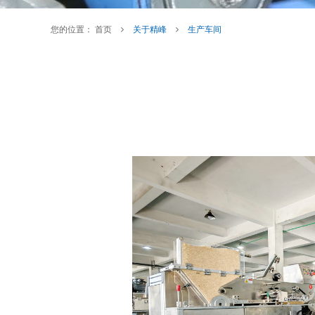
您的位置：
首页
关于精峰
生产车间