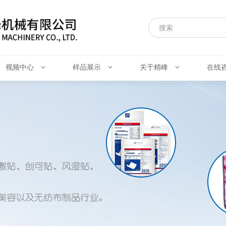
视频中心
样品展示
关于精峰
在线