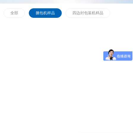
全部
捆包机样品
四边封包装机样品