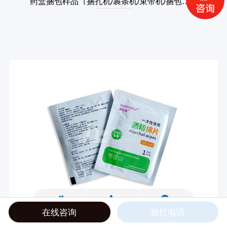
药盒捆包样品（捆扎机/裹条机/束带机/捆包机）
在线咨询
拨打电话